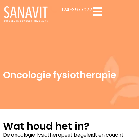
024-3977077
Oncologie fysiotherapie
Wat houd het in?
De oncologie fysiotherapeut begeleidt en coacht